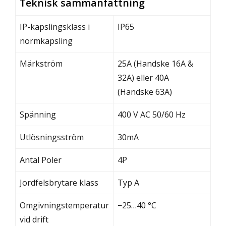
Teknisk sammanfattning
IP-kapslingsklass i
IP65
normkapsling
Märkström
25A (Handske 16A &
32A) eller 40A
(Handske 63A)
Spänning
400 V AC 50/60 Hz
Utlösningsström
30mA
Antal Poler
4P
Jordfelsbrytare klass
Typ A
Omgivningstemperatur
−25…40 °C
vid drift