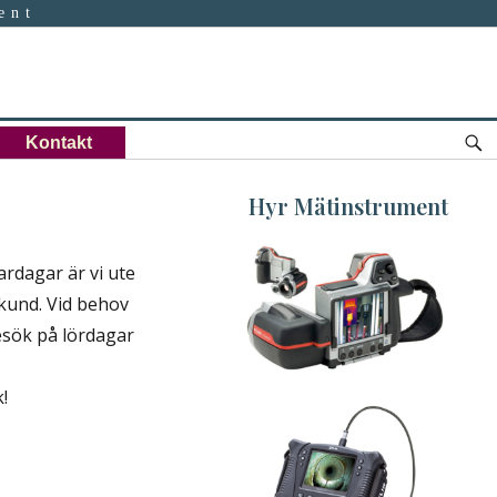
ent
S
Kontakt
Hyr Mätinstrument
ardagar är vi ute
Hyr Värmekamera
kund. Vid behov
View
esök på lördagar
Gallery...
!
Hyr Videoskop
View