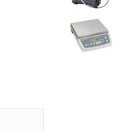
Gallery...
Hyr Räknevåg
View
Gallery...