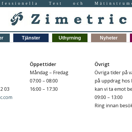
ofessionella Test och Mätinstrum
er
Tjänster
Uthyrning
Nyheter
Öppettider
Övrigt
Måndag – Fredag
Övriga tider på v
07:00 – 08:00
på uppdrag hos 
32 03
16:00 – 17:30
kan vi ta emot b
ic.com
09:00 – 13:00
Ring innan besök