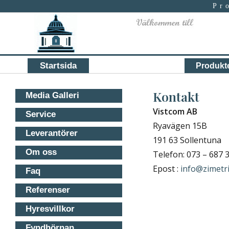
Pr
Primary
Startsida
Produkt
menu
Kontakt
Media Galleri
Vistcom AB
Service
Ryavägen 15B
Leverantörer
191 63 Sollentuna
Om oss
Telefon: 073 – 687 
Epost :
info@zimetr
Faq
Referenser
Hyresvillkor
Fyndhörnan