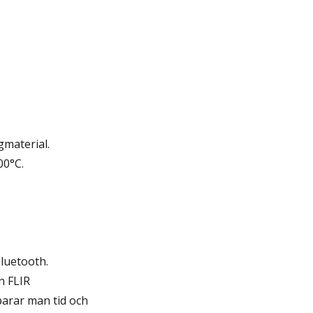
gmaterial.
00°C.
Bluetooth.
n FLIR
arar man tid och