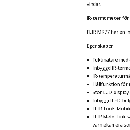
vindar.
IR-termometer för
FLIR MR77 har en i
Egenskaper
Fuktmätare med e
Inbyggd IR-termo
IR-temperaturmät
Hållfunktion för
Stor LCD-display.
Inbyggd LED-bely
FLIR Tools Mobile
FLIR MeterLink sä
värmekamera som