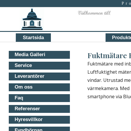
Pr
Primary
Startsida
Produkt
menu
Fuktmätare 
Media Galleri
Fuktmätare med inby
Service
Luftfuktighet mäter
Leverantörer
vindar. Utrustad me
Om oss
värmekamera. Med FL
smartphone via Blu
Faq
Referenser
Hyresvillkor
Fyndhörnan