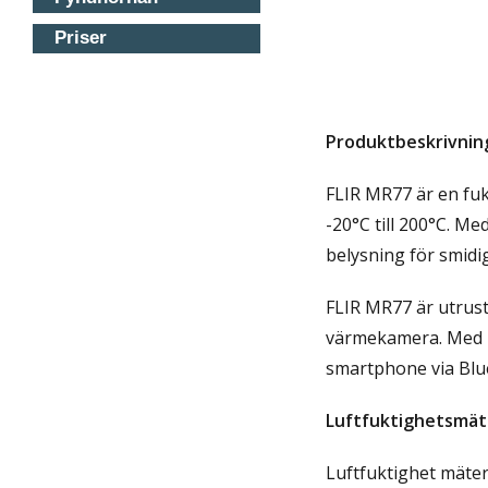
Priser
Produktbeskrivnin
FLIR MR77 är en fu
-20°C till 200°C. M
belysning för smid
FLIR MR77 är utrust
värmekamera. Med FL
smartphone via Blu
Luftfuktighetsmät
Luftfuktighet mäter