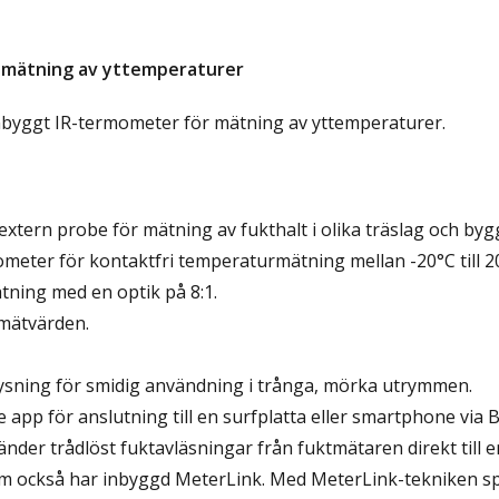
 mätning av yttemperaturer
nbyggt IR-termometer för mätning av yttemperaturer.
xtern probe för mätning av fukthalt i olika träslag och byg
meter för kontaktfri temperaturmätning mellan -20°C till 2
ning med en optik på 8:1.
 mätvärden.
sning för smidig användning i trånga, mörka utrymmen.
 app för anslutning till en surfplatta eller smartphone via 
nder trådlöst fuktavläsningar från fuktmätaren direkt till e
 också har inbyggd MeterLink. Med MeterLink-tekniken sp