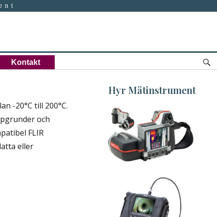
ent
S
Kontakt
Hyr Mätinstrument
 -20°C till 200°C.
rypgrunder och
Hyr Värmekamera
patibel FLIR
View
tta eller
Gallery...
Hyr Videoskop
View