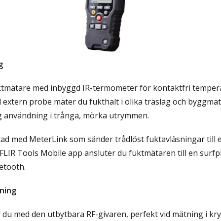
g
ktmätare med inbyggd IR-termometer för kontaktfri tempe
ed extern probe mäter du fukthalt i olika träslag och byggmat
ig användning i trånga, mörka utrymmen.
ad med MeterLink som sänder trådlöst fuktavläsningar till 
IR Tools Mobile app ansluter du fuktmätaren till en surfpla
etooth.
ning
 du med den utbytbara RF-givaren, perfekt vid mätning i k