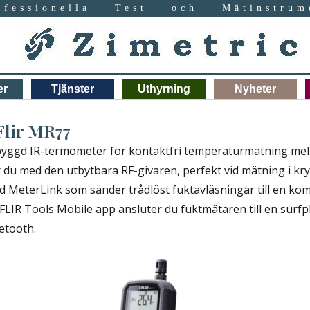
ofessionella Test och Mätinstrum
er
Tjänster
Uthyrning
Nyheter
Flir MR77
ggd IR-termometer för kontaktfri temperaturmätning mellan
 du med den utbytbara RF-givaren, perfekt vid mätning i k
d MeterLink som sänder trådlöst fuktavläsningar till en kom
IR Tools Mobile app ansluter du fuktmätaren till en surfpla
etooth.