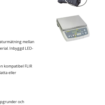
Gallery...
Hyr Räknevåg
View
Gallery...
raturmätning mellan
erial. Inbyggd LED-
en kompatibel FLIR
tta eller
rypgrunder och