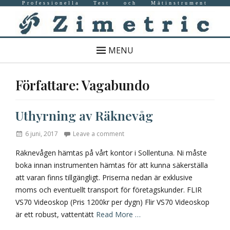
Professionella Test och Mätinstrument
MENU
Författare:
Vagabundo
Uthyrning av Räknevåg
Posted
6 juni, 2017
Leave a comment
on
Räknevågen hämtas på vårt kontor i Sollentuna. Ni måste
boka innan instrumenten hämtas för att kunna säkerställa
att varan finns tillgängligt. Priserna nedan är exklusive
moms och eventuellt transport för företagskunder. FLIR
VS70 Videoskop (Pris 1200kr per dygn) Flir VS70 Videoskop
är ett robust, vattentätt
Read More …