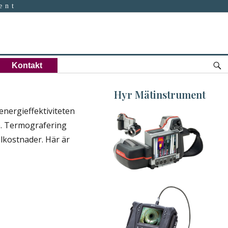
ent
S
Kontakt
Hyr Mätinstrument
energieffektiviteten
ge. Termografering
Hyr Värmekamera
elkostnader. Här är
View
Gallery...
Hyr Videoskop
View