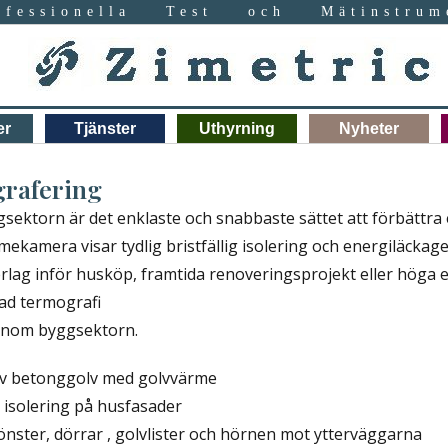
ofessionella Test och Mätinstrum
er
Tjänster
Uthyrning
Nyheter
rafering
sektorn är det enklaste och snabbaste sättet att förbättra 
rmekamera visar tydlig bristfällig isolering och energiläcka
erlag inför husköp, framtida renoveringsprojekt eller höga 
ad termografi
 inom byggsektorn.
av betonggolv med golvvärme
ig isolering på husfasader
fönster, dörrar , golvlister och hörnen mot ytterväggarna