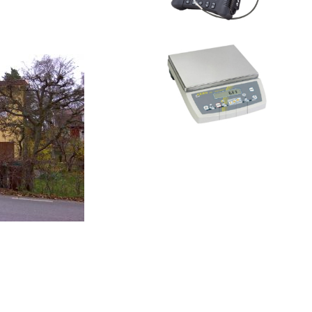
Gallery...
Hyr Räknevåg
View
Gallery...