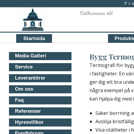
Pr
Primary
Startsida
Produkt
menu
Bygg Termog
Media Galleri
Termografi för bygg
Service
i fastigheter. En vä
Leverantörer
ger dig ett bra und
Om oss
några exempel på v
kan hjälpa dig med
Faq
Referenser
Säker borrning 
Avslöja bristfäll
Hyresvillkor
Visa otätheter i 
Fyndhörnan