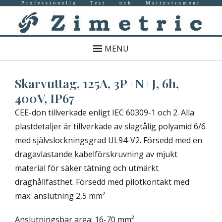
Professionella Test och Mätinstrument
MENU
Skarvuttag, 125A, 3P+N+J, 6h,
400V, IP67
CEE-don tillverkade enligt IEC 60309-1 och 2. Alla
plastdetaljer är tillverkade av slagtålig polyamid 6/6
med självslockningsgrad UL94-V2. Försedd med en
dragavlastande kabelförskruvning av mjukt
material för säker tätning och utmärkt
draghållfasthet. Försedd med pilotkontakt med
max. anslutning 2,5 mm²
Anslutningsbar area: 16-70 mm²