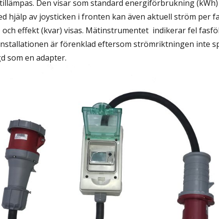
 tillämpas. Den visar som standard energiförbrukning (kWh) 
d hjälp av joysticken i fronten kan även aktuell ström per fa
och effekt (kvar) visas. Mätinstrumentet indikerar fel fasfö
 Installationen är förenklad eftersom strömriktningen inte s
gd som en adapter.