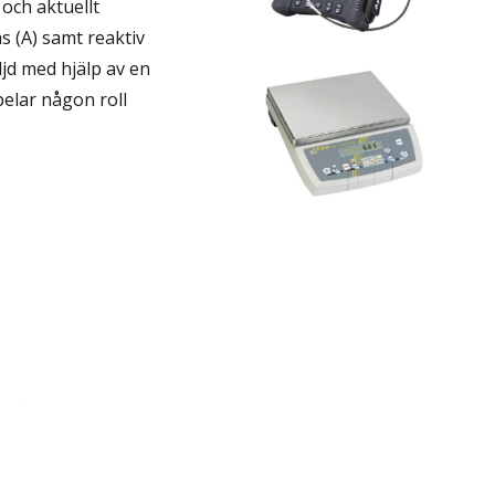
och aktuellt
Gallery...
s (A) samt reaktiv
ljd med hjälp av en
pelar någon roll
Hyr Räknevåg
View
Gallery...