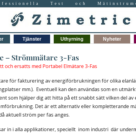
ofessionella Test och Mätinstrum
er
Tjänster
Uthyrning
Nyheter
e – Strömmätare 3-Fas
t och ersatts med Portabel Elmätare 3-Fas
tare för fakturering av energiförbrukningen för olika elanl
ngplatser mm.). Eventuell kan den användas som en utmärk
nt som hjälper dig att hitta på ett snabbt sätt vilken del a
ömförbrukning. Det är ett alternativ eller kompletterande mä
å aktuell ström per fas anges.
r in i alla applikationer, speciellt inom industri där under