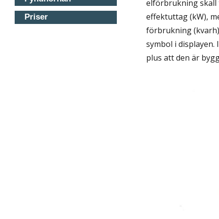
elförbrukning skall
effektuttag (kW), me
Priser
förbrukning (kvarh) 
symbol i displayen.
plus att den är byg