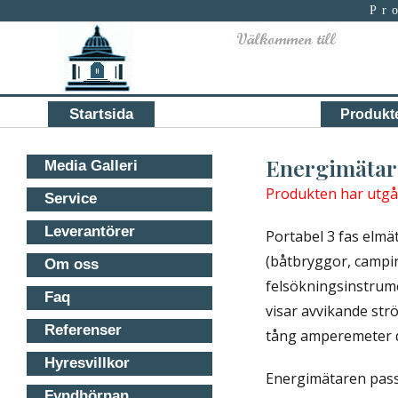
Pr
Primary
Startsida
Produkt
menu
Energimätar
Media Galleri
Produkten har utgåt
Service
Leverantörer
Portabel 3 fas elmä
(båtbryggor, campi
Om oss
felsökningsinstrume
Faq
visar avvikande str
Referenser
tång amperemeter d
Hyresvillkor
Energimätaren passa
Fyndhörnan